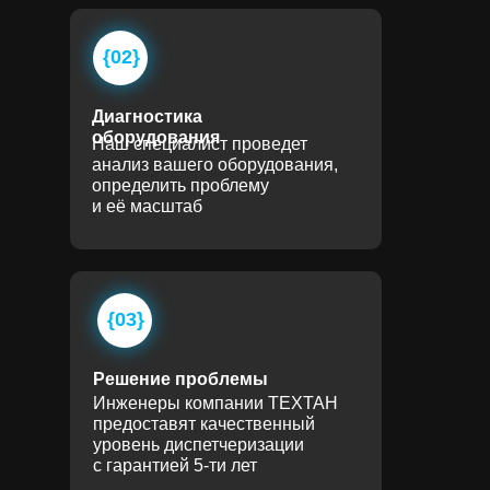
{02}
Диагностика
оборудования
Наш специалист проведет
анализ вашего оборудования,
определить проблему
и её масштаб
{03}
Решение проблемы
Инженеры компании ТЕХТАН
предоставят качественный
уровень диспетчеризации
с гарантией 5-ти лет