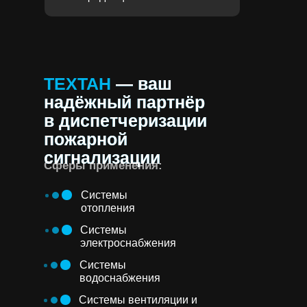
ТЕХТАН
— ваш
надёжный партнёр
в диспетчеризации
пожарной
сигнализации
Сферы применения:
Системы
отопления
Системы
электроснабжения
Системы
водоснабжения
Системы вентиляции и